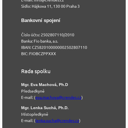
Sídlo: Hájkova 11, 130 00 Praha 3
Bankovní spojení
Číslo účtu: 2502807110/2010
Banka: Fio banka, a.s.
IBAN: CZ5820100000002502807110
BIC: FIOBCZPPXXX
Rada spolku
Mgr. Eva Machová, Ph.D
Předsedkyně
E-mail: (
eva.machova@crendes.cz
)
Mgr. Lenka Suchá, Ph.D.
Místopředkyně
E-mail: (
lenka.sucha@crendes.cz
)