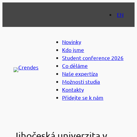
Přeskočit
na
EN
obsah
Novinky
Kdo jsme
Student conference 2026
Co děláme
Naše expertíza
Možnosti studia
Kontakty
Přidejte se k nám
Jihočeská univerzita v