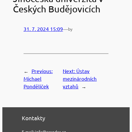
Českých Budějovicích
31. 7. 2024 15:09
—
by
←
Previous:
Next:
Ústav
Michael
mezinárodních
Pondělíček
vztahů
→
Kontakty
E-mail: info@crendes.cz