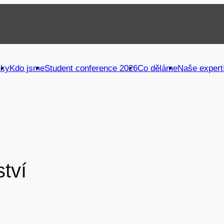
nky
Kdo jsme
Student conference 2026
Co děláme
Naše expert
ství