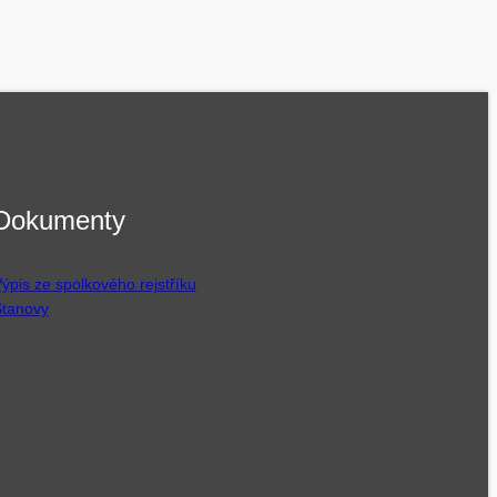
Dokumenty
ýpis ze spolkového rejstříku
tanovy