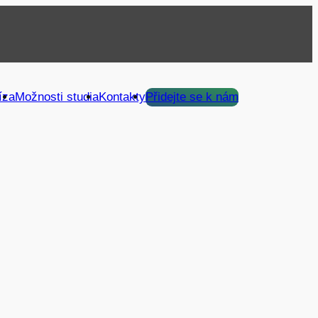
íza
Možnosti studia
Kontakty
Přidejte se k nám