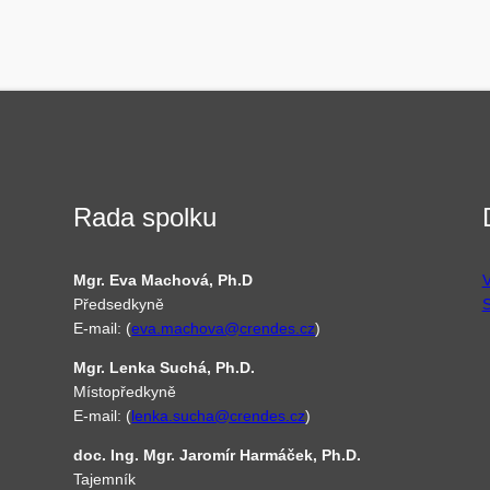
Rada spolku
Mgr. Eva Machová, Ph.D
V
Předsedkyně
S
E-mail: (
eva.machova@crendes.cz
)
Mgr. Lenka Suchá, Ph.D.
Místopředkyně
E-mail: (
lenka.sucha@crendes.cz
)
doc. Ing. Mgr. Jaromír Harmáček, Ph.D.
Tajemník