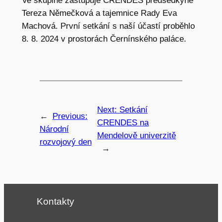
Ve skupině zastupuje CRENDES předsedkyně
Tereza Němečková a tajemnice Rady Eva
Machová. První setkání s naší účastí proběhlo
8. 8. 2024 v prostorách Černínského paláce.
Next:
Setkání
←
Previous:
CRENDES na
Národní
Mendelově univerzitě
rozvojový den
→
Kontakty