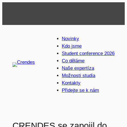
Přeskočit
na
obsah
Novinky
Kdo jsme
Student conference 2026
Co děláme
Naše expertíza
Možnosti studia
Kontakty
Přidejte se k nám
CRENDES se zapojil do