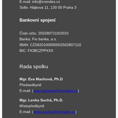
E-mail: info@crendes.cz
Sídlo: Hájkova 11, 130 00 Praha 3
Bankovní spojení
Číslo účtu: 2502807110/2010
Banka: Fio banka, a.s.
IBAN: CZ5820100000002502807110
BIC: FIOBCZPPXXX
Rada spolku
Mgr. Eva Machová, Ph.D
Předsedkyně
E-mail: (
eva.machova@crendes.cz
)
Mgr. Lenka Suchá, Ph.D.
Místopředkyně
E-mail: (
lenka.sucha@crendes.cz
)