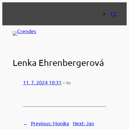
Skip
to
CZ
content
Lenka Ehrenbergerová
11. 7. 2024 10:31
—
by
←
Previous:
Monika
Next:
Jan