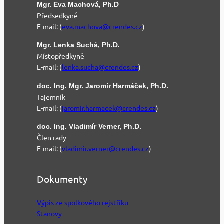
Mgr. Eva Machová, Ph.D
Předsedkyně
E-mail: (
eva.machova@crendes.cz
)
Mgr. Lenka Suchá, Ph.D.
Místopředkyně
E-mail: (
lenka.sucha@crendes.cz
)
doc. Ing. Mgr. Jaromír Harmáček, Ph.D.
Tajemník
E-mail: (
jaromir.harmacek@crendes.cz
)
doc. Ing. Vladimír Verner, Ph.D.
Člen rady
E-mail: (
vladimir.verner@crendes.cz
)
Dokumenty
Výpis ze spolkového rejstříku
Stanovy